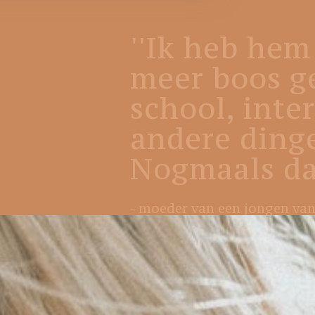
''Ik heb hem
meer boos ge
school, inte
andere dingen
Nogmaals dan
- moeder van een jongen van