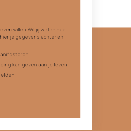
even willen.Wil jij weten hoe
 hier je gegevens achter en
anifesteren
nding kan geven aan je leven
eelden