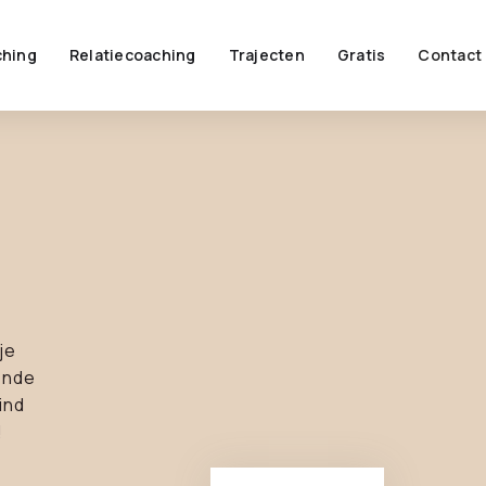
hing
Relatiecoaching
Trajecten
Gratis
Contact
je
ende
ind
!