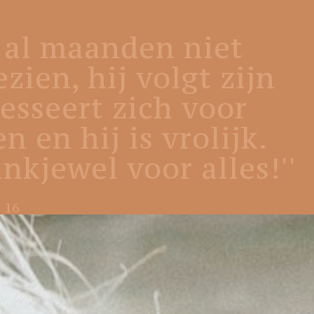
 al maanden niet
zien, hij volgt zijn
resseert zich voor
 en hij is vrolijk.
kjewel voor alles!''
 16