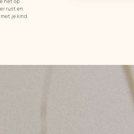
e het op
er rust en
 met je kind.