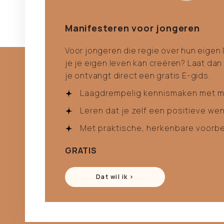
Manifesteren voor jongeren
Voor jongeren die regie over hun eigen l
je je eigen leven kan creëren? Laat dan
je ontvangt direct een gratis E-gids.
Laagdrempelig kennismaken met m
Leren dat je zelf een positieve we
Met praktische, herkenbare voorb
GRATIS
Dat wil ik >