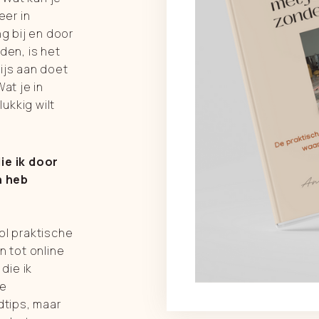
er in
ng bij en door
den, is het
ijs aan doet
at je in
lukkig wilt
ie ik door
h heb
ol praktische
n tot online
die ik
te
tips, maar