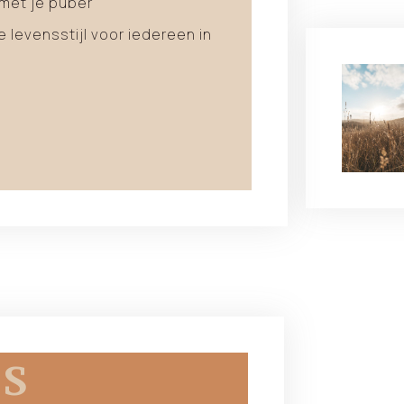
 met je puber
 levensstijl voor iedereen in
ds