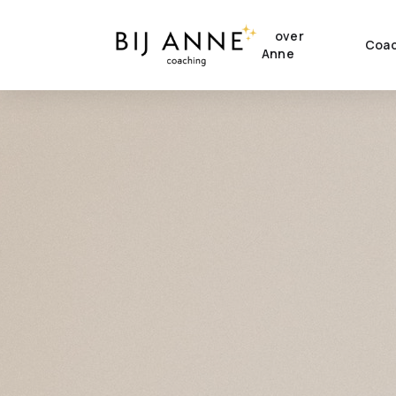
over
Coac
Anne