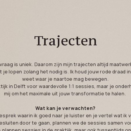
Trajecten
vraag is uniek. Daarom zijn mijn trajecten altijd maatwer
t je lopen zolang het nodig is. Ik houd jouw rode draad i
weet waar je naartoe mag bewegen.
aktijk in Delft voor waardevolle 1:1 sessies, maar je ond
mij om het maximale uit jouw transformatie te halen.
Wat kan je verwachten?
rek waarin ik goed naar je luister en je vertel wat ik 
esluiten door te gaan, plannen we de sessies samen voo
 plannen sessies in de praktijk, maar ook tussentijds on