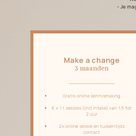
- Je ma
Make a change
3 maanden
Gratis online kennismaking
6 x 1:1 sessies (incl intake) van 1,5 tot
2 uur
2x online sessie en tussentijds
contact